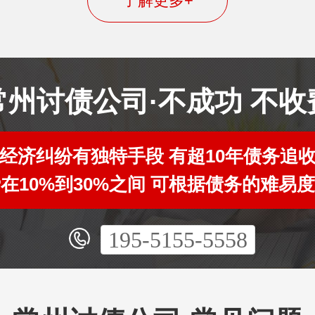
了解更多+
常州讨债公司·不成功 不收
经济纠纷有独特手段 有超10年债务追
在10%到30%之间 可根据债务的难易
195-5155-5558