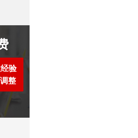
费
收经验
度调整