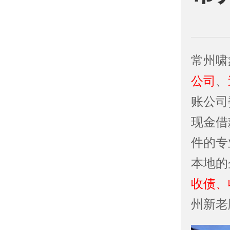
常州啸
公司
、
账公司
现金借
件的专
本地的
收债、
州新老