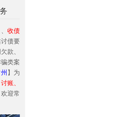
业务
司
、
收债
鑫讨债要
同欠款、
诈骗类案
常州
】为
、讨账、
！欢迎常