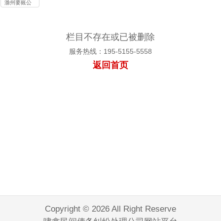
滁州要账公
司
栏目不存在或已被删除
服务热线：195-5155-5558
返回首页
Copyright © 2026 All Right Reserve