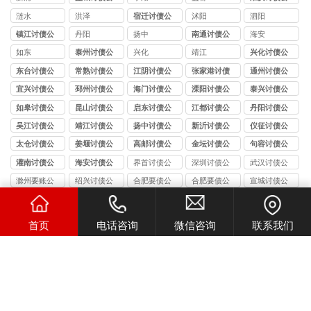
司
司
涟水
洪泽
宿迁讨债公
沭阳
泗阳
司
镇江讨债公
丹阳
扬中
南通讨债公
海安
司
司
如东
泰州讨债公
兴化
靖江
兴化讨债公
司
司
东台讨债公
常熟讨债公
江阴讨债公
张家港讨债
通州讨债公
司
司
司
公司
司
宜兴讨债公
邳州讨债公
海门讨债公
溧阳讨债公
泰兴讨债公
司
司
司
司
司
如皋讨债公
昆山讨债公
启东讨债公
江都讨债公
丹阳讨债公
司
司
司
司
司
吴江讨债公
靖江讨债公
扬中讨债公
新沂讨债公
仪征讨债公
司
司
司
司
司
太仓讨债公
姜堰讨债公
高邮讨债公
金坛讨债公
句容讨债公
司
司
司
司
司
灌南讨债公
海安讨债公
界首讨债公
深圳讨债公
武汉讨债公
司
司
司
司
司
滁州要账公
绍兴讨债公
合肥要债公
合肥要债公
宣城讨债公
司
司
司
司
司
池州讨债公
广安讨债公
雅安讨债公
眉山讨债公
绵阳讨债公
司
司
司
司
司
资阳讨债公
达州讨债公
广元讨债公
泸州讨债公
自贡讨债公
首页
电话咨询
微信咨询
联系我们
司
司
司
司
司
查看更多+