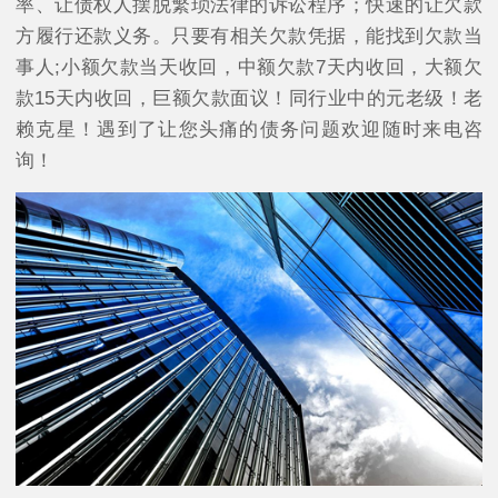
率、让债权人摆脱繁琐法律的诉讼程序；快速的让欠款
方履行还款义务。只要有相关欠款凭据，能找到欠款当
事人;小额欠款当天收回，中额欠款7天内收回，大额欠
款15天内收回，巨额欠款面议！同行业中的元老级！老
赖克星！遇到了让您头痛的债务问题欢迎随时来电咨
询！