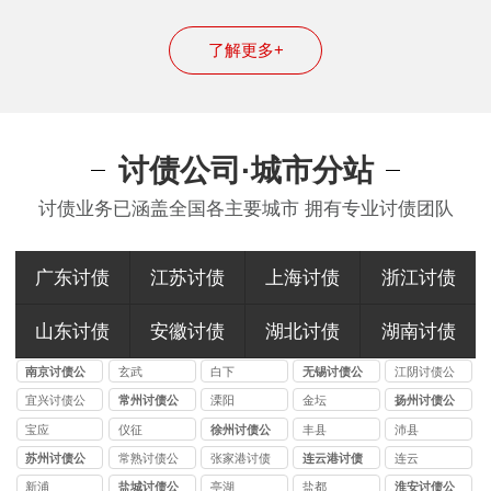
了解更多+
讨债公司·城市分站
讨债业务已涵盖全国各主要城市 拥有专业讨债团队
广东讨债
江苏讨债
上海讨债
浙江讨债
山东讨债
安徽讨债
湖北讨债
湖南讨债
南京讨债公
玄武
白下
无锡讨债公
江阴讨债公
司
司
司
宜兴讨债公
常州讨债公
溧阳
金坛
扬州讨债公
司
司
司
宝应
仪征
徐州讨债公
丰县
沛县
司
苏州讨债公
常熟讨债公
张家港讨债
连云港讨债
连云
司
司
公司
公司
新浦
盐城讨债公
亭湖
盐都
淮安讨债公