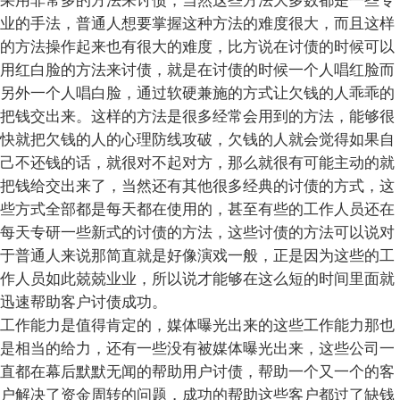
采用非常多的方法来讨债，当然这些方法大多数都是一些专
业的手法，普通人想要掌握这种方法的难度很大，而且这样
的方法操作起来也有很大的难度，比方说在讨债的时候可以
用红白脸的方法来讨债，就是在讨债的时候一个人唱红脸而
另外一个人唱白脸，通过软硬兼施的方式让欠钱的人乖乖的
把钱交出来。这样的方法是很多经常会用到的方法，能够很
快就把欠钱的人的心理防线攻破，欠钱的人就会觉得如果自
己不还钱的话，就很对不起对方，那么就很有可能主动的就
把钱给交出来了，当然还有其他很多经典的讨债的方式，这
些方式全部都是每天都在使用的，甚至有些的工作人员还在
每天专研一些新式的讨债的方法，这些讨债的方法可以说对
于普通人来说那简直就是好像演戏一般，正是因为这些的工
作人员如此兢兢业业，所以说才能够在这么短的时间里面就
迅速帮助客户讨债成功。
工作能力是值得肯定的，媒体曝光出来的这些工作能力那也
是相当的给力，还有一些没有被媒体曝光出来，这些公司一
直都在幕后默默无闻的帮助用户讨债，帮助一个又一个的客
户解决了资金周转的问题，成功的帮助这些客户都过了缺钱