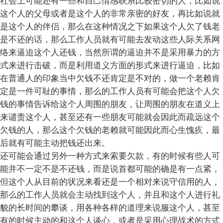
社会上可能还有一些和自己情感联系比较密切的人，比如说
这个人的父母或者是这个人的非常亲密的好友，再比如说就
是这个人的伴侣，那么在这种情况之下如果这个人欠了钱老
是不还的话，那么工作人员就有可能去发动这些人际关系网
络来逼迫这个人还钱，当然所谓的逼迫并不是采用暴力的方
式来进行击破，而是利用道义方面的形式来进行逼迫，比如
在普通人的印象当中欠钱不还肯定是不对的，做一个老赖肯
定是一件可耻的事情，那么的工作人员有可能会把这个人欠
钱的事情告诉给这个人周围的朋友，让周围的朋友在道义上
来谴责这个人，甚至还有一些朋友可能就会因此而疏远这个
欠钱的人，那么这个欠钱的老赖就可能因此而心生愧疚，最
后就有可能主动把钱还出来。
还可能会通过另外一种方式来索要欠款，有的时候有些人可
能并不一定不是不还钱，而是说首都可能的确是有一点紧，
但这个人从目前的状况来看还是一个相对来说守信用的人，
那么的工作人员就会主动找到这个人，并且和这个人进行礼
貌的长时间的攀谈，用各种各样的道理来说服这个人，甚至
有的时候主动的和这个人谈心，或者是采用心理战术的方式