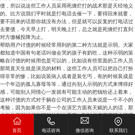
债，所以说这些工作人员采用死缠烂打的战术那是天经地义
的。比方说我们平时就是打电话去催一下，要得回来就要，
要不回来的话那你就没有办法，但是就可以反复的打电话过
去要债，今天早上打，明天晚上打，总之就是死缠烂打直到
对方缴械投降为止。
帮助用户讨债的时候经常用到的第二种方法就是示弱。大家
都知道中国有句老话叫做会哭的孩子有奶吃，这种示弱的策
略在讨债的时候用也是可以的，比如说有些里面的工作人员
那简直天生就是演员的材料，这些工作人员可以把自己打扮
得非常的惨，比如说装病人或者是装乞丐，有的时候装成是
一个年迈的孤儿寡母等等，通过向别人示弱的方式来博得好
感，可能别人同情心一发就有可能主动的把钱给还上着来，
这种讨债的方式对于躺在公司的工作人员来说是一个不小的
考验，因为如果你不是一个在演艺方面有天赋的人的话，那
么你的示弱就很有可能被别人看穿，到时候债要不回来还遭
到别人的心情鄙视。但是你可不要小瞧了的这些工作人员，
首页
电话咨询
微信咨询
联系我们
这些人大多数都是有很高的演艺才华的，当这些人上场的时