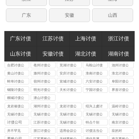
广东
安徽
山西
广东讨债
江苏讨债
上海讨债
浙江讨债
山东讨债
安徽讨债
湖北讨债
湖南讨债
合肥讨债公
亳州讨债公
芜湖讨债公
马鞍山讨债
池州讨债公
司
司
司
公司
司
黄山讨债公
滁州讨债公
安庆讨债公
淮南讨债公
淮北讨债公
司
司
司
司
司
蚌埠讨债公
宿州讨债公
宣城讨债公
六安讨债公
阜阳讨债公
司
司
司
司
司
铜陵讨债公
明光讨债公
天长讨债公
宁国讨债公
界首讨债公
司
司
司
司
司
桐城讨债公
潜山讨债公
司
司
龙岩催债公
湖州讨债公
龙岩讨债公
绍兴上虞讨
温岭讨债公
司
司
司
债公司
司
无锡讨债公
无锡讨债公
无锡讨债公
无锡讨债公
无锡讨债公
司的法律风
司能处理的
司收费标准
司应对恶意
司与律师事
讨债公司
江苏讨债公
无锡讨债公
特点个别
南京讨债公
险提示：债
债务类型：
揭秘：
逃债的 3 种
务所的区
司
司
司
并不罕见
浙江讨债公
适用会议公
讨债法当公
应的对
权人需警惕
个人债、企
10%-40% 抽
合法手段详
别：债务追
司
司
司
要账公司
江苏要账公
无锡要账公
境信息属
南京要账公