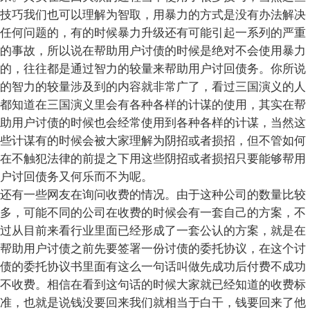
技巧我们也可以理解为智取，用暴力的方式是没有办法解决
任何问题的，有的时候暴力升级还有可能引起一系列的严重
的事故，所以说在帮助用户讨债的时候是绝对不会使用暴力
的，往往都是通过智力的较量来帮助用户讨回债务。你所说
的智力的较量涉及到的内容就非常广了，看过三国演义的人
都知道在三国演义里会有各种各样的计谋的使用，其实在帮
助用户讨债的时候也会经常使用到各种各样的计谋，当然这
些计谋有的时候会被大家理解为阴招或者损招，但不管如何
在不触犯法律的前提之下用这些阴招或者损招只要能够帮用
户讨回债务又何乐而不为呢。
还有一些网友在询问收费的情况。由于这种公司的数量比较
多，可能不同的公司在收费的时候会有一套自己的方案，不
过从目前来看行业里面已经形成了一套公认的方案，就是在
帮助用户讨债之前先要签署一份讨债的委托协议，在这个讨
债的委托协议书里面有这么一句话叫做先成功后付费不成功
不收费。相信在看到这句话的时候大家就已经知道的收费标
准，也就是说钱没要回来我们就相当于白干，钱要回来了他