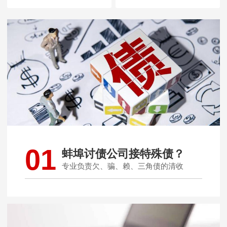
01
蚌埠讨债公司接特殊债？
专业负责欠、骗、赖、三角债的清收