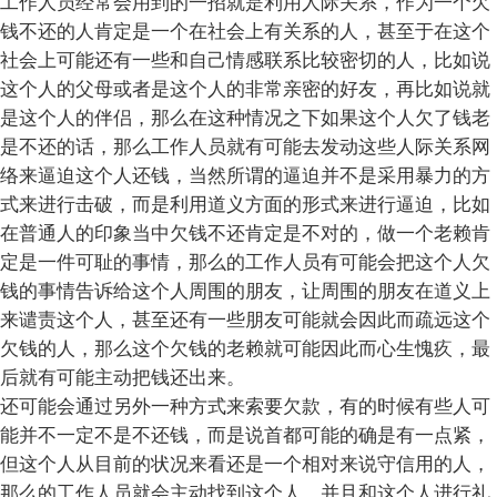
工作人员经常会用到的一招就是利用人际关系，作为一个欠
钱不还的人肯定是一个在社会上有关系的人，甚至于在这个
社会上可能还有一些和自己情感联系比较密切的人，比如说
这个人的父母或者是这个人的非常亲密的好友，再比如说就
是这个人的伴侣，那么在这种情况之下如果这个人欠了钱老
是不还的话，那么工作人员就有可能去发动这些人际关系网
络来逼迫这个人还钱，当然所谓的逼迫并不是采用暴力的方
式来进行击破，而是利用道义方面的形式来进行逼迫，比如
在普通人的印象当中欠钱不还肯定是不对的，做一个老赖肯
定是一件可耻的事情，那么的工作人员有可能会把这个人欠
钱的事情告诉给这个人周围的朋友，让周围的朋友在道义上
来谴责这个人，甚至还有一些朋友可能就会因此而疏远这个
欠钱的人，那么这个欠钱的老赖就可能因此而心生愧疚，最
后就有可能主动把钱还出来。
还可能会通过另外一种方式来索要欠款，有的时候有些人可
能并不一定不是不还钱，而是说首都可能的确是有一点紧，
但这个人从目前的状况来看还是一个相对来说守信用的人，
那么的工作人员就会主动找到这个人，并且和这个人进行礼