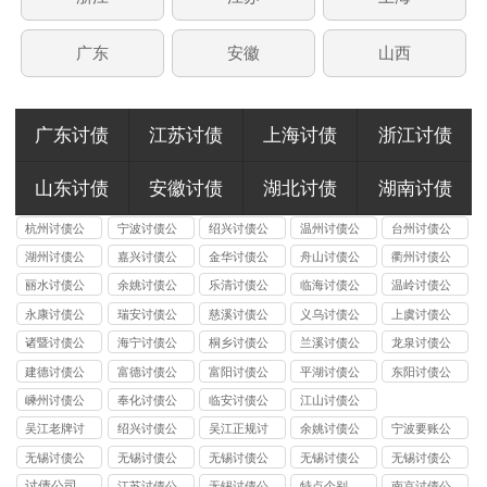
广东
安徽
山西
广东讨债
江苏讨债
上海讨债
浙江讨债
山东讨债
安徽讨债
湖北讨债
湖南讨债
杭州讨债公
宁波讨债公
绍兴讨债公
温州讨债公
台州讨债公
司
司
司
司
司
湖州讨债公
嘉兴讨债公
金华讨债公
舟山讨债公
衢州讨债公
司
司
司
司
司
丽水讨债公
余姚讨债公
乐清讨债公
临海讨债公
温岭讨债公
司
司
司
司
司
永康讨债公
瑞安讨债公
慈溪讨债公
义乌讨债公
上虞讨债公
司
司
司
司
司
诸暨讨债公
海宁讨债公
桐乡讨债公
兰溪讨债公
龙泉讨债公
司
司
司
司
司
建德讨债公
富德讨债公
富阳讨债公
平湖讨债公
东阳讨债公
司
司
司
司
司
嵊州讨债公
奉化讨债公
临安讨债公
江山讨债公
司
司
司
司
吴江老牌讨
绍兴讨债公
吴江正规讨
余姚讨债公
宁波要账公
债公司
司
债公司
司
司
无锡讨债公
无锡讨债公
无锡讨债公
无锡讨债公
无锡讨债公
司的法律风
司能处理的
司收费标准
司应对恶意
司与律师事
讨债公司
江苏讨债公
无锡讨债公
特点个别
南京讨债公