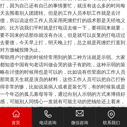
打，因为自己还有自己的事情要忙，就没有这么多的时间每
天去围着别人团团转。但是的工作人员本职工作就是去讨
债，所以说这些工作人员采用死缠烂打的战术那是天经地义
的。比方说我们平时就是打电话去催一下，要得回来就要，
要不回来的话那你就没有办法，但是就可以反复的打电话过
去要债，今天早上打，明天晚上打，总之就是死缠烂打直到
对方缴械投降为止。
帮助用户讨债的时候经常用到的第二种方法就是示弱。大家
都知道中国有句老话叫做会哭的孩子有奶吃，这种示弱的策
略在讨债的时候用也是可以的，比如说有些里面的工作人员
那简直天生就是演员的材料，这些工作人员可以把自己打扮
得非常的惨，比如说装病人或者是装乞丐，有的时候装成是
一个年迈的孤儿寡母等等，通过向别人示弱的方式来博得好
感，可能别人同情心一发就有可能主动的把钱给还上着来，
这种讨债的方式对于躺在公司的工作人员来说是一个不小的
考验，因为如果你不是一个在演艺方面有天赋的人的话，那
首页
电话咨询
微信咨询
联系我们
么你的示弱就很有可能被别人看穿，到时候债要不回来还遭