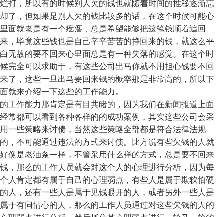
烂打，所以有的时候别人欠的钱也就随着时间的推移逐渐忘
却了，但如果是别人欠的钱比较多的话，在这个时候可能心
里面就老是有一个疙瘩，总是希望能够把这笔钱顺着追回
来，毕竟这些钱也是自己辛辛苦苦的挣回来的钱，就这么平
白无故的要不回来心里面总是有一种失落的感觉。在这个时
候完全可以求助于，有这些公司出马你就不用担心钱要不回
来了，这些一旦出马要回来钱的概率那是非常高的，所以下
面就来介绍一下这些的工作能力。
的工作能力那肯定是有目共睹的，因为我们在新闻报道上面
经常都可以看到各种各样的的成功案例，其实这些公司会采
用一些策略来讨债，当然这些策略全部都是符合法律法规
的，不可能通过违法的方式来讨债。比方说有些欠钱的人就
好像是老油条一样，不管采用什么样的方式，总是要不回来
钱，那么的工作人员就会对这个人的心理进行分析，因为每
个人肯定都有属于自己的心理弱点，有些人是属于欺软怕硬
的人，还有一些人是属于见钱眼开的人，或者另外一些人是
属于有同情心的人，那么的工作人员通过对这些欠钱的人的