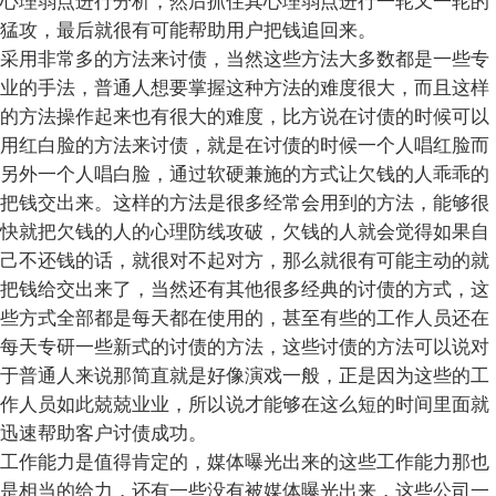
心理弱点进行分析，然后抓住其心理弱点进行一轮又一轮的
猛攻，最后就很有可能帮助用户把钱追回来。
采用非常多的方法来讨债，当然这些方法大多数都是一些专
业的手法，普通人想要掌握这种方法的难度很大，而且这样
的方法操作起来也有很大的难度，比方说在讨债的时候可以
用红白脸的方法来讨债，就是在讨债的时候一个人唱红脸而
另外一个人唱白脸，通过软硬兼施的方式让欠钱的人乖乖的
把钱交出来。这样的方法是很多经常会用到的方法，能够很
快就把欠钱的人的心理防线攻破，欠钱的人就会觉得如果自
己不还钱的话，就很对不起对方，那么就很有可能主动的就
把钱给交出来了，当然还有其他很多经典的讨债的方式，这
些方式全部都是每天都在使用的，甚至有些的工作人员还在
每天专研一些新式的讨债的方法，这些讨债的方法可以说对
于普通人来说那简直就是好像演戏一般，正是因为这些的工
作人员如此兢兢业业，所以说才能够在这么短的时间里面就
迅速帮助客户讨债成功。
工作能力是值得肯定的，媒体曝光出来的这些工作能力那也
是相当的给力，还有一些没有被媒体曝光出来，这些公司一