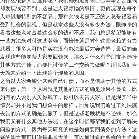
为什么很多人会选择呢？我们都知道如果自己辛辛苦苦赚钱
却发现钱要不到，这是让人很烦恼的事情，更何况现在每个
人赚钱都特别的不容易，那种欠钱老是不还的人总是很容易
受到社会的鄙视，但是就拿这些人没有多少办法，眼睁睁的
看着这些老赖占着这么多的钱却不还，我们总是希望能够有
一些方法来对付这些老赖，而恰恰就是对付这些老赖的有力
武器，很多人可能是实在没有办法最后才会选择，最后的确
发现这些能够帮大家要回钱来，那么为什么有些朋友不选择
其他方式讨债，而要把讨债的工作交给去做呢？所以我们今
天就来介绍一下出现这个现象的原因。
之所以大家希望让来帮自己讨债，而不是借助于其他的方式
来讨债，第一个原因就是其他的方式的确是效果不显著，比
如有的人说别人欠你钱了，你可以去告人家，但是现实当中
情况却并不是我们想象中的那样，比如说我们通过了到法院
去告的方式的确是告赢了，但是这些老赖就是不还钱，那么
我们又有什么其他办法呢，在这个时候都帮我们想到了解决
问题的方式，因为每天研究的就是如何要回债务的方法？这
些的能力那可以说是非常大的，可以通过多种多样的方式来