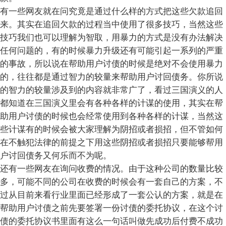
有一些网友就在问究竟是通过什么样的方式把这些欠款追回
来。其实在追回欠款的过程当中使用了很多技巧，当然这些
技巧我们也可以理解为智取，用暴力的方式是没有办法解决
任何问题的，有的时候暴力升级还有可能引起一系列的严重
的事故，所以说在帮助用户讨债的时候是绝对不会使用暴力
的，往往都是通过智力的较量来帮助用户讨回债务。你所说
的智力的较量涉及到的内容就非常广了，看过三国演义的人
都知道在三国演义里会有各种各样的计谋的使用，其实在帮
助用户讨债的时候也会经常使用到各种各样的计谋，当然这
些计谋有的时候会被大家理解为阴招或者损招，但不管如何
在不触犯法律的前提之下用这些阴招或者损招只要能够帮用
户讨回债务又何乐而不为呢。
还有一些网友在询问收费的情况。由于这种公司的数量比较
多，可能不同的公司在收费的时候会有一套自己的方案，不
过从目前来看行业里面已经形成了一套公认的方案，就是在
帮助用户讨债之前先要签署一份讨债的委托协议，在这个讨
债的委托协议书里面有这么一句话叫做先成功后付费不成功