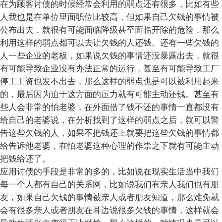
在为顾客讨债的时候经常会利用的弱点还有很多，比如有些
人我也是在单位里面职位比较高，但如果自己欠钱的事情被
公布出去，就很有可能面临降级甚至面临开除的危险，那么
利用这样的弱点都可以去让欠钱的人还钱。还有一些欠钱的
人一些企业的老板，如果说欠钱的事情还没暴露出去，就很
有可能导致企业没有办法正常的运行，甚至有可能导致工厂
停工工资也发不出去，那么这样的弱点也是可以被利用起来
的，最后因为迫于这方面的压力就有可能主动还钱。甚至有
些人会非常的怕老婆，在外面借了钱不还的事情一直都没有
给自己的老婆说，在分析找到了这样的弱点之后，就可以警
告这些欠钱的人，如果不把钱还上就要把这些欠钱的事情都
给告诉他老婆，在怕老婆这种心理的作祟之下就有可能主动
把钱给还了。
应用讨债的手段是非常的多的，比如说在现实生活当中我们
每一个人都有自己的关系网，比如说我们有亲人我们也有朋
友，如果自己欠钱的事情被亲人或者朋友知道，那么难免就
会有很多亲人或者朋友在耳边说很多欠钱的事情，这样就会