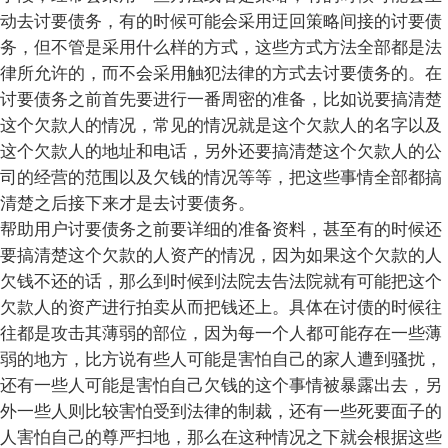
动去讨要债务，有的时候可能会采用迂回策略间接的讨要债
务，但不管是采用什么样的方式，这些方式方法全部都是法
律所允许的，而不会采用触犯法律的方式去讨要债务的。在
讨要债务之前首先要进行一番周密的准备，比如说要搞清楚
这个欠款人的情况，常见的情况就是这个欠款人的名字以及
这个欠款人的地址和电话，另外还要搞清楚这个欠款人的公
司的经营的范围以及欠钱的情况等等，把这些事情全部都搞
清楚之后接下来才是去讨要债务。
帮助用户讨要债务之前要详细的准备资料，甚至有的时候还
要搞清楚这个欠款的人资产的情况，因为如果这个欠款的人
欠钱不还的话，那么到时候到法院去告法院就有可能把这个
欠款人的资产进行拍卖从而把钱还上。具体在讨债的时候往
往都是攻击其薄弱的部位，因为每一个人都可能存在一些薄
弱的地方，比方说有些人可能是害怕自己的家人遭到骚扰，
还有一些人可能是害怕自己欠钱的这个事情被暴露出去，另
外一些人则比较害怕受到法律的制裁，还有一些死要面子的
人害怕自己的尊严扫地，那么在这种情况之下就会根据这些