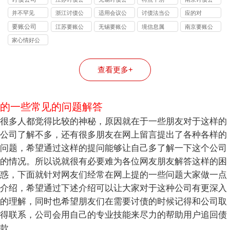
险提示：债
债务类型：
揭秘：
逃债的 3 种
务所的区
司
司
司
并不罕见
浙江讨债公
适用会议公
讨债法当公
应的对
权人需警惕
个人债、企
10%-40% 抽
合法手段详
别：债务追
司
司
司
要账公司
江苏要账公
无锡要账公
境信息属
南京要账公
的连带责任
业债、特殊
成背后的逻
解
讨该选哪类
司
司
司
债全覆盖
辑
机构？
家心情好公
司
查看更多+
的一些常见的问题解答
很多人都觉得比较的神秘，原因就在于一些朋友对于这样的
公司了解不多，还有很多朋友在网上留言提出了各种各样的
问题，希望通过这样的提问能够让自己多了解一下这个公司
的情况。所以说就很有必要难为各位网友朋友解答这样的困
惑，下面就针对网友们经常在网上提的一些问题大家做一点
介绍，希望通过下述介绍可以让大家对于这种公司有更深入
的理解，同时也希望朋友们在需要讨债的时候记得和公司取
得联系，公司会用自己的专业技能来尽力的帮助用户追回债
款。