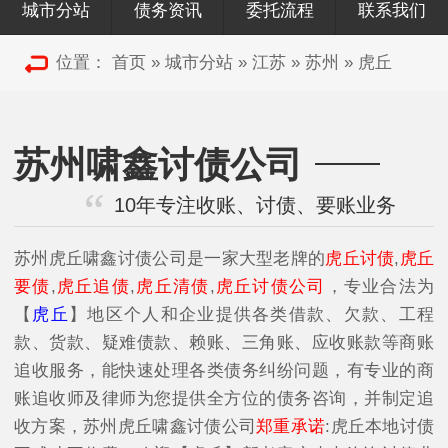
城市分站
债务资讯
委托流程
联系我们
位置：
首页
»
城市分站
»
江苏
»
苏州
»
虎丘
苏州啸鑫讨债公司
10年专注收账、讨债、要账业务
苏州虎丘啸鑫讨债公司是一家大型老牌的
虎丘讨债
,
虎丘
要债
,
虎丘追债
,
虎丘清债
,
虎丘讨债公司
，专业合法为
【
虎丘
】地区个人和企业提供各类借款、欠款、工程
款、货款、疑难债款、赖账、三角账、应收账款等商账
追收服务，能快速处理各类债务纠纷问题，有专业的商
账追收师及律师为您提供全方位的债务咨询，并制定追
收方案，苏州虎丘啸鑫讨债公司
郑重承诺
:虎丘本地讨债