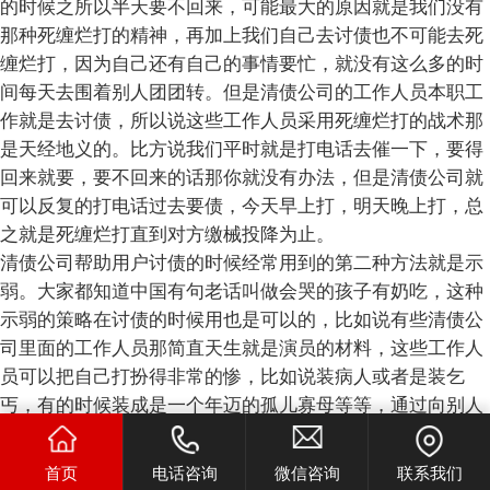
的时候之所以半天要不回来，可能最大的原因就是我们没有
那种死缠烂打的精神，再加上我们自己去讨债也不可能去死
缠烂打，因为自己还有自己的事情要忙，就没有这么多的时
间每天去围着别人团团转。但是清债公司的工作人员本职工
作就是去讨债，所以说这些工作人员采用死缠烂打的战术那
是天经地义的。比方说我们平时就是打电话去催一下，要得
回来就要，要不回来的话那你就没有办法，但是清债公司就
可以反复的打电话过去要债，今天早上打，明天晚上打，总
之就是死缠烂打直到对方缴械投降为止。
清债公司帮助用户讨债的时候经常用到的第二种方法就是示
弱。大家都知道中国有句老话叫做会哭的孩子有奶吃，这种
示弱的策略在讨债的时候用也是可以的，比如说有些清债公
司里面的工作人员那简直天生就是演员的材料，这些工作人
员可以把自己打扮得非常的惨，比如说装病人或者是装乞
丐，有的时候装成是一个年迈的孤儿寡母等等，通过向别人
示弱的方式来博得好感，可能别人同情心一发就有可能主动
的把钱给还上着来，这种讨债的方式对于躺在公司的工作人
首页
电话咨询
微信咨询
联系我们