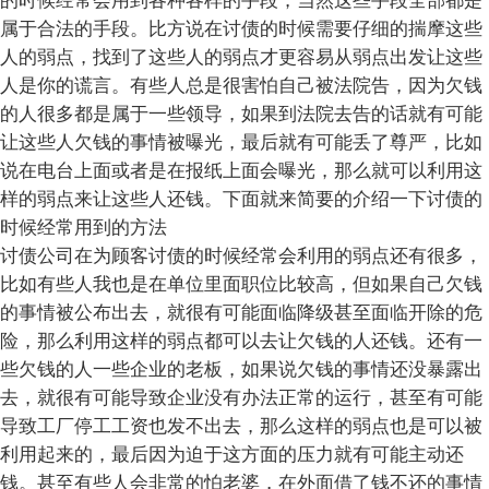
的时候经常会用到各种各样的手段，当然这些手段全部都是
属于合法的手段。比方说在讨债的时候需要仔细的揣摩这些
人的弱点，找到了这些人的弱点才更容易从弱点出发让这些
人是你的谎言。有些人总是很害怕自己被法院告，因为欠钱
的人很多都是属于一些领导，如果到法院去告的话就有可能
让这些人欠钱的事情被曝光，最后就有可能丢了尊严，比如
说在电台上面或者是在报纸上面会曝光，那么就可以利用这
样的弱点来让这些人还钱。下面就来简要的介绍一下讨债的
时候经常用到的方法
讨债公司在为顾客讨债的时候经常会利用的弱点还有很多，
比如有些人我也是在单位里面职位比较高，但如果自己欠钱
的事情被公布出去，就很有可能面临降级甚至面临开除的危
险，那么利用这样的弱点都可以去让欠钱的人还钱。还有一
些欠钱的人一些企业的老板，如果说欠钱的事情还没暴露出
去，就很有可能导致企业没有办法正常的运行，甚至有可能
导致工厂停工工资也发不出去，那么这样的弱点也是可以被
利用起来的，最后因为迫于这方面的压力就有可能主动还
钱。甚至有些人会非常的怕老婆，在外面借了钱不还的事情