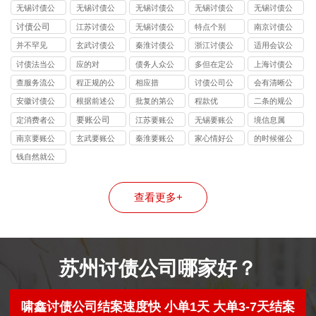
坛公司
阳公司
司
进公司
司
无锡讨债公
无锡讨债公
无锡讨债公
无锡讨债公
无锡讨债公
司的法律风
司能处理的
司收费标准
司应对恶意
司与律师事
讨债公司
江苏讨债公
无锡讨债公
特点个别
南京讨债公
险提示：债
债务类型：
揭秘：
逃债的 3 种
务所的区
司
司
司
并不罕见
玄武讨债公
秦淮讨债公
浙江讨债公
适用会议公
权人需警惕
个人债、企
10%-40% 抽
合法手段详
别：债务追
司
司
司
司
讨债法当公
应的对
债务人众公
多但在定公
上海讨债公
的连带责任
业债、特殊
成背后的逻
解
讨该选哪类
司
司
司
司
债全覆盖
辑
机构？
查服务流公
程正规的公
相应措
讨债公司公
会有清晰公
司
司
司
司
安徽讨债公
根据前述公
批复的第公
程款优
二条的规公
司
司
司
司
要账公司
定消费者公
江苏要账公
无锡要账公
境信息属
司
司
司
南京要账公
玄武要账公
秦淮要账公
家心情好公
的时候催公
司
司
司
司
司
钱自然就公
司
查看更多+
苏州讨债公司哪家好？
啸鑫讨债公司结案速度快 小单1天 大单3-7天结案