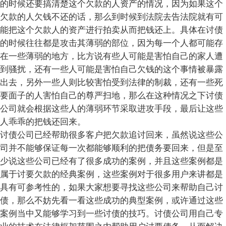
的时候还要搞清楚这个欠款的人资产的情况，因为如果这个
欠款的人欠钱不还的话，那么到时候到法院去告法院就有可
能把这个欠款人的资产进行拍卖从而把钱还上。具体在讨债
的时候往往都是攻击其薄弱的部位，因为每一个人都可能存
在一些薄弱的地方，比方说有些人可能是害怕自己的家人遭
到骚扰，还有一些人可能是害怕自己欠钱的这个事情被暴露
出去，另外一些人则比较害怕受到法律的制裁，还有一些死
要面子的人害怕自己的尊严扫地，那么在这种情况之下讨债
公司就会根据这些人的薄弱环节采取进攻手段，最后让这些
人乖乖的把钱还回来。
讨债公司已经帮助很多客户把欠款追讨回来，虽然说这些公
司并不能够保证每一次都能够顺利的把债务要回来，但是至
少说这些公司已经有了很多成功的案例，并且这些案例都是
属于讨要欠款的经典案例，这些案例对于很多用户来讲都是
具有可参考性的，如果大家想要寻找这些公司来帮助自己讨
债，那么不妨先看一看这些成功的典型案例，或许通过这些
案例当中又能够学习到一些讨债的技巧。讨债公司用自己专