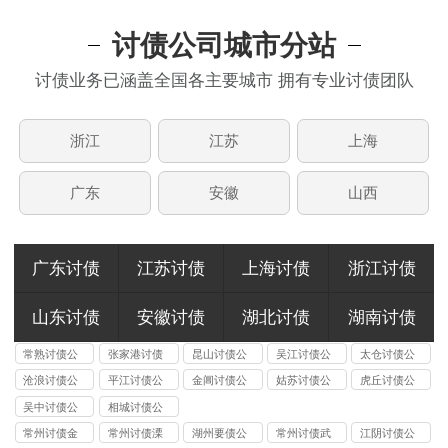
讨债公司城市分站
讨债业务已涵盖全国各主要城市 拥有专业讨债团队
浙江
江苏
上海
广东
安徽
山西
广东讨债
江苏讨债
上海讨债
浙江讨债
山东讨债
安徽讨债
湖北讨债
湖南讨债
常熟讨债公
张家港讨债
昆山讨债公
吴江讨债公
太仓讨债公
司
公司
司
司
司
沧浪讨债公
平江讨债公
金阊讨债公
姑苏讨债公
虎丘讨债公
司
司
司
司
司
吴中讨债公
相城讨债公
司
司
常州讨债金
常州讨债溧
湖州要债公
常州讨债武
江阴讨债公