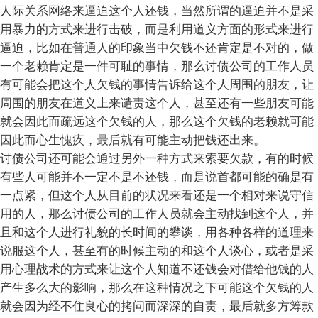
人际关系网络来逼迫这个人还钱，当然所谓的逼迫并不是采
用暴力的方式来进行击破，而是利用道义方面的形式来进行
逼迫，比如在普通人的印象当中欠钱不还肯定是不对的，做
一个老赖肯定是一件可耻的事情，那么讨债公司的工作人员
有可能会把这个人欠钱的事情告诉给这个人周围的朋友，让
周围的朋友在道义上来谴责这个人，甚至还有一些朋友可能
就会因此而疏远这个欠钱的人，那么这个欠钱的老赖就可能
因此而心生愧疚，最后就有可能主动把钱还出来。
讨债公司还可能会通过另外一种方式来索要欠款，有的时候
有些人可能并不一定不是不还钱，而是说首都可能的确是有
一点紧，但这个人从目前的状况来看还是一个相对来说守信
用的人，那么讨债公司的工作人员就会主动找到这个人，并
且和这个人进行礼貌的长时间的攀谈，用各种各样的道理来
说服这个人，甚至有的时候主动的和这个人谈心，或者是采
用心理战术的方式来让这个人知道不还钱会对借给他钱的人
产生多么大的影响，那么在这种情况之下可能这个欠钱的人
就会因为经不住良心的拷问而深深的自责，最后就多方筹款