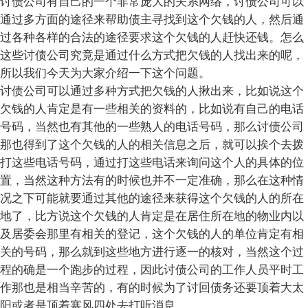
讨债公司有自己的一个非常庞大的关系网络，讨债公司可以
通过多方面的途径来帮助债主寻找到这个欠钱的人，然后通
过各种各样的合法的途径要求这个欠钱的人赶快还钱。怎么
这些讨债公司究竟是通过什么方式把欠钱的人找出来的呢，
所以我们今天为大家介绍一下这个问题。
讨债公司可以通过多种方式把欠钱的人揪出来，比如说这个
欠钱的人肯定是有一些相关的资料的，比如说有自己的电话
号码，当然也有其他的一些熟人的电话号码，那么讨债公司
那也得到了这个欠钱的人的相关信息之后，就可以挨个去拨
打这些电话号码，通过打这些电话来询问这个人的具体的位
置，当然这种方法有的时候也并不一定准确，那么在这种情
况之下可能就要通过其他的途径来获得这个欠钱的人的所在
地了，比方说这个欠钱的人肯定是在居住所在地的物业内以
及居委会那里有相关的登记，这个欠钱的人的单位肯定有相
关的号码，那么就到这些地方进行逐一的核对，当然这个过
程的确是一个跑步的过程，因此讨债公司的工作人员平时工
作那也是相当辛苦的，有的时候为了讨回债务还要顶着大太
阳或者是顶着寒风四处去打听消息。