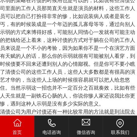
示弱的策略在讨债的时候用也是可以的，比如说有些清债公
司里面的工作人员那简直天生就是演员的材料，这些工作人
员可以把自己打扮得非常的惨，比如说装病人或者是装乞
丐，有的时候装成是一个年迈的孤儿寡母等等，通过向别人
示弱的方式来博得好感，可能别人同情心一发就有可能主动
的把钱给还上着来，这种讨债的方式对于躺在公司的工作人
员来说是一个不小的考验，因为如果你不是一个在演艺方面
有天赋的人的话，那么你的示弱就很有可能被别人看穿，到
时候债要不回来还遭到别人的心情鄙视。但是你可不要小瞧
了清债公司的这些工作人员，这些人大多数都是有很高的演
艺才华的，当这些人上场的时候很容易就可以把人给忽悠
住。当然示弱这一招也并不一定百分之百就奏效，比如有些
人天生就是一副铁石心肠的人，你说你惨人家还说我比你更
惨，遇到这种人示弱是没有多少实际的意义。
清债公司为用户讨债还有一种比较常用的方法就是到法院去
状告，这就是应用法律的武器来讨债，这种方法对于那些对
法律有所忌惮的人来说还是能够起到很好的效果的，尤其是
首页
电话咨询
微信咨询
联系我们
在手头掌握了足够的证据的前提之下，直接到法院去状告有