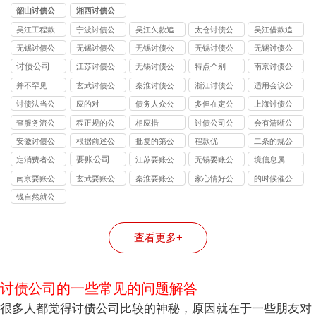
司
公司
司
司
司
韶山讨债公
湘西讨债公
司
司
吴江工程款
宁波讨债公
吴江欠款追
太仓讨债公
吴江借款追
追讨
司
讨
司
讨
无锡讨债公
无锡讨债公
无锡讨债公
无锡讨债公
无锡讨债公
司的法律风
司能处理的
司收费标准
司应对恶意
司与律师事
讨债公司
江苏讨债公
无锡讨债公
特点个别
南京讨债公
险提示：债
债务类型：
揭秘：
逃债的 3 种
务所的区
司
司
司
并不罕见
玄武讨债公
秦淮讨债公
浙江讨债公
适用会议公
权人需警惕
个人债、企
10%-40% 抽
合法手段详
别：债务追
司
司
司
司
讨债法当公
应的对
债务人众公
多但在定公
上海讨债公
的连带责任
业债、特殊
成背后的逻
解
讨该选哪类
司
司
司
司
债全覆盖
辑
机构？
查服务流公
程正规的公
相应措
讨债公司公
会有清晰公
司
司
司
司
安徽讨债公
根据前述公
批复的第公
程款优
二条的规公
司
司
司
司
要账公司
定消费者公
江苏要账公
无锡要账公
境信息属
司
司
司
南京要账公
玄武要账公
秦淮要账公
家心情好公
的时候催公
司
司
司
司
司
钱自然就公
司
查看更多+
讨债公司的一些常见的问题解答
很多人都觉得讨债公司比较的神秘，原因就在于一些朋友对