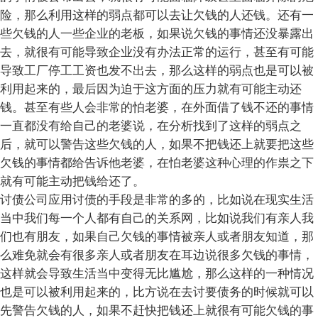
险，那么利用这样的弱点都可以去让欠钱的人还钱。还有一
些欠钱的人一些企业的老板，如果说欠钱的事情还没暴露出
去，就很有可能导致企业没有办法正常的运行，甚至有可能
导致工厂停工工资也发不出去，那么这样的弱点也是可以被
利用起来的，最后因为迫于这方面的压力就有可能主动还
钱。甚至有些人会非常的怕老婆，在外面借了钱不还的事情
一直都没有给自己的老婆说，在分析找到了这样的弱点之
后，就可以警告这些欠钱的人，如果不把钱还上就要把这些
欠钱的事情都给告诉他老婆，在怕老婆这种心理的作祟之下
就有可能主动把钱给还了。
讨债公司应用讨债的手段是非常的多的，比如说在现实生活
当中我们每一个人都有自己的关系网，比如说我们有亲人我
们也有朋友，如果自己欠钱的事情被亲人或者朋友知道，那
么难免就会有很多亲人或者朋友在耳边说很多欠钱的事情，
这样就会导致生活当中变得无比尴尬，那么这样的一种情况
也是可以被利用起来的，比方说在去讨要债务的时候就可以
先警告欠钱的人，如果不赶快把钱还上就很有可能欠钱的事