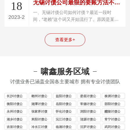
无锡讨债公司最狠的要账方法不违法（怎样定位一个躲债的人）
18
一、无锡讨债公司如何讨债？最近一段时
2023-2
间，“老赖”这个词又开始流行了。原因是某选
秀节目的一个爱豆被爆料，其父母居然是老…
查看更多+
啸鑫服务区域
讨债业务已涵盖全国各主要城市 拥有专业讨债团队
长沙讨债公
郴州讨债公
益阳讨债公
娄底讨债公
株洲讨债公
司
司
司
司
司
衡阳讨债公
湘潭讨债公
岳阳讨债公
常德讨债公
邵阳讨债公
司
司
司
司
司
永州讨债公
张家界讨债
怀化讨债公
浏阳讨债公
醴陵讨债公
司
公司
司
司
司
湘乡讨债公
耒阳讨债公
沅江讨债公
涟源讨债公
常宁讨债公
司
司
司
司
司
吉首讨债公
冷水江讨债
临湘讨债公
汨罗讨债公
武冈讨债公