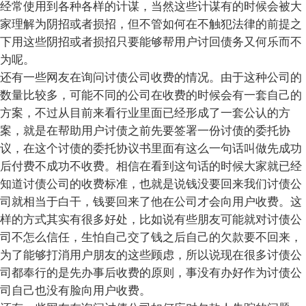
经常使用到各种各样的计谋，当然这些计谋有的时候会被大
家理解为阴招或者损招，但不管如何在不触犯法律的前提之
下用这些阴招或者损招只要能够帮用户讨回债务又何乐而不
为呢。
还有一些网友在询问讨债公司收费的情况。由于这种公司的
数量比较多，可能不同的公司在收费的时候会有一套自己的
方案，不过从目前来看行业里面已经形成了一套公认的方
案，就是在帮助用户讨债之前先要签署一份讨债的委托协
议，在这个讨债的委托协议书里面有这么一句话叫做先成功
后付费不成功不收费。相信在看到这句话的时候大家就已经
知道讨债公司的收费标准，也就是说钱没要回来我们讨债公
司就相当于白干，钱要回来了他在公司才会向用户收费。这
样的方式其实有很多好处，比如说有些朋友可能就对讨债公
司不怎么信任，生怕自己交了钱之后自己的欠款要不回来，
为了能够打消用户朋友的这些顾虑，所以说现在很多讨债公
司都奉行的是先办事后收费的原则，事没有办好作为讨债公
司自己也没有脸向用户收费。