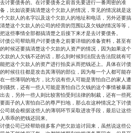
去讨要债务的。在讨要债务之前首先要进行一番周密的准
备，比如说要搞清楚这个欠款人的情况，常见的情况就是这
个欠款人的名字以及这个欠款人的地址和电话，另外还要搞
清楚这个欠款人的公司的经营的范围以及欠钱的情况等等，
把这些事情全部都搞清楚之后接下来才是去讨要债务。
讨债公司帮助用户讨要债务之前要详细的准备资料，甚至有
的时候还要搞清楚这个欠款的人资产的情况，因为如果这个
欠款的人欠钱不还的话，那么到时候到法院去告法院就有可
能把这个欠款人的资产进行拍卖从而把钱还上。具体在讨债
的时候往往都是攻击其薄弱的部位，因为每一个人都可能存
在一些薄弱的地方，比方说有些人可能是害怕自己的家人遭
到骚扰，还有一些人可能是害怕自己欠钱的这个事情被暴露
出去，另外一些人则比较害怕受到法律的制裁，还有一些死
要面子的人害怕自己的尊严扫地，那么在这种情况之下讨债
公司就会根据这些人的薄弱环节采取进攻手段，最后让这些
人乖乖的把钱还回来。
讨债公司已经帮助很多客户把欠款追讨回来，虽然说这些公