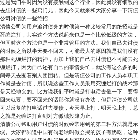
过是我们平时因为没有接触到这个行业，因此就没有细致的
去想讨债的一些窍门儿，因此今天就来和大家分享一下清债
公司讨债的一些绝招.
清债公司为用户追讨债务的时候第一种比较常用的绝招就是
死缠烂打，其实这个方法说起来也是一个比较低级的方法，
但同时这个方法也是一个非常管用的方法。我们自己去讨债
的时候之所以半天要不回来，可能最大的原因就是我们没有
那种死缠烂打的精神，再加上我们自己去讨债也不可能去死
缠烂打，因为自己还有自己的事情要忙，就没有这么多的时
间每天去围着别人团团转。但是清债公司的工作人员本职工
作就是去讨债，所以说这些工作人员采用死缠烂打的战术那
是天经地义的。比方说我们平时就是打电话去催一下，要得
回来就要，要不回来的话那你就没有办法，但是清债公司就
可以反复的打电话过去要债，今天早上打，明天晚上打，总
之就是死缠烂打直到对方缴械投降为止。
清债公司帮助用户讨债的时候经常用到的第二种方法就是示
弱。大家都知道中国有句老话叫做会哭的孩子有奶吃，这种