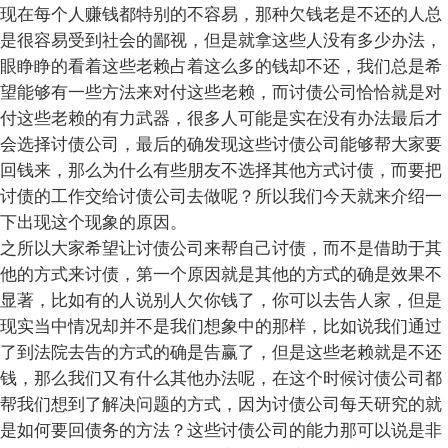
现在每个人赚钱都特别的不容易，那种欠钱老是不还的人总
是很容易受到社会的鄙视，但是就拿这些人没有多少办法，
眼睁睁的看着这些老赖占着这么多的钱却不还，我们总是希
望能够有一些方法来对付这些老赖，而讨债公司恰恰就是对
付这些老赖的有力武器，很多人可能是实在没有办法最后才
会选择讨债公司，最后的确发现这些讨债公司能够帮大家要
回钱来，那么为什么有些朋友不选择其他方式讨债，而要把
讨债的工作交给讨债公司去做呢？所以我们今天就来介绍一
下出现这个现象的原因。
之所以大家希望让讨债公司来帮自己讨债，而不是借助于其
他的方式来讨债，第一个原因就是其他的方式的确是效果不
显著，比如有的人说别人欠你钱了，你可以去告人家，但是
现实当中情况却并不是我们想象中的那样，比如说我们通过
了到法院去告的方式的确是告赢了，但是这些老赖就是不还
钱，那么我们又有什么其他办法呢，在这个时候讨债公司都
帮我们想到了解决问题的方式，因为讨债公司每天研究的就
是如何要回债务的方法？这些讨债公司的能力那可以说是非